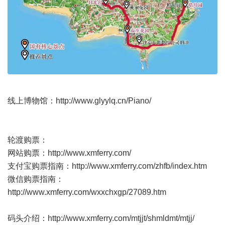
线上博物馆：
http://www.glyylq.cn/Piano/
轮渡购票：
网站购票：
http://www.xmferry.com/
支付宝购票指南：
http://www.xmferry.com/zhfb/index.htm
微信购票指南：
http://www.xmferry.com/wxxchxgp/27089.htm
码头介绍：
http://www.xmferry.com/mtjjt/shmldmt/mtjj/