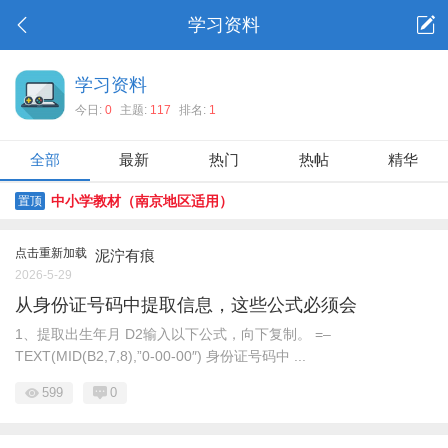
学习资料
学习资料
今日:
0
主题:
117
排名:
1
全部
最新
热门
热帖
精华
中小学教材（南京地区适用）
置顶
点击重新加载
泥泞有痕
2026-5-29
从身份证号码中提取信息，这些公式必须会
1、提取出生年月 D2输入以下公式，向下复制。 =–
TEXT(MID(B2,7,8),”0-00-00″) 身份证号码中 ...
599
0